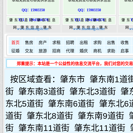
本站免费发布各类供求信息
本站免费发布各类供求信息
本站
QQ：15903350
QQ：15903350
TEL：15945066378
TEL：15945066378
T
肇东信息港,肇东信息
肇东信息港,肇东信息
肇东
网,肇东信息,肇东
网,肇东信息,肇东
网
www.zhaodongshi.net
www.zhaodongshi.net
ww
365,肇东365信息
365,肇东365信息
36
如何发布信息？
如何固定在
港|www.zhaodongshi.com
首页
售房
房产
求租
港|www.zhaodongshi.com
招聘
出租
求购
出售
港|ww
收售
征婚
交友
旅游
招商
代理
婚庆
商机
求助
启事
郑重提示：本站是一个公益性的信息交流平台，我们对您的交易
按区域查看：
肇东市
肇东南1道
街
肇东南3道街
肇东北3道街
肇
东北5道街
肇东南6道街
肇东北6
道街
肇东北8道街
肇东南9道街
街
肇东南11道街
肇东北11道街