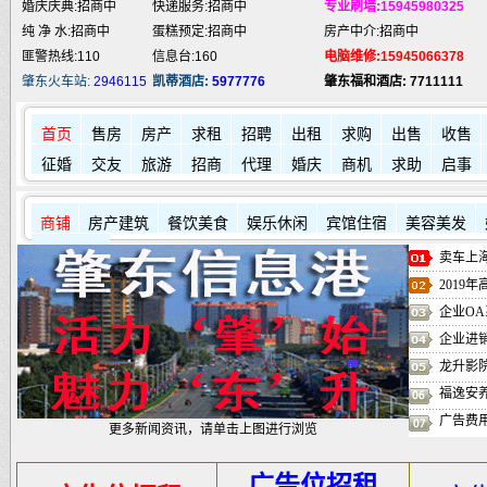
婚庆庆典:招商中
快递服务:招商中
专业刷墙:15945980325
纯 净 水:招商中
蛋糕预定:招商中
房产中介:招商中
匪警热线:110
信息台:160
电脑维修:15945066378
肇东火车站:
2946115
凯蒂酒店:
5977776
肇东福和酒店: 7711111
首页
售房
房产
求租
招聘
出租
求购
出售
收售
征婚
交友
旅游
招商
代理
婚庆
商机
求助
启事
商铺
房产建筑
餐饮美食
娱乐休闲
宾馆住宿
美容美发
其它店铺
卖车上海
2019
企业OA
企业进
龙升影
福逸安
广告费
更多新闻资讯，请单击上图进行浏览
广告位招租