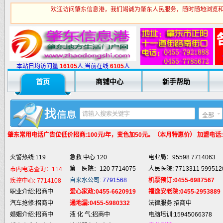
欢迎访问肇东信息港，我们竭诚为肇东人民服务，随时随地浏览和
火警热线:119
急救 中心:120
电业局：95598 7714063
第一医院：120 7714075
人民医院: 7713311 599512
市内电话查询：114
自来水公司:
7791568
机票预订:0455-6987567
疾控中心:
7714108
本站日均访问量:
1
6105
人,当前在线:
6105
人
职业介绍:招商中
爱心家政:0455-6620919
福逸安老院:0455-2953889
首页
商铺中心
新手帮助
汽车抢修:招商中
通地漏:0455-5980332
法律服务:招商中
婚姻介绍:招商中
液 化 气:招商中
电脑培训:15945066378
婚庆庆典:招商中
快递服务:招商中
专业刷墙:15945980325
全部
纯 净 水:招商中
蛋糕预定:招商中
房产中介:招商中
匪警热线:110
信息台:160
电脑维修:15945066378
肇东常用电话
广告位低价招商:100元/年，变色加50元。（本月特惠价） 加盟电话:159
肇东火车站:
2946115
凯蒂酒店:
5977776
肇东福和酒店: 7711111
火警热线:119
急救 中心:120
电业局：95598 7714063
第一医院：120 7714075
人民医院: 7713311 599512
市内电话查询：114
自来水公司:
7791568
机票预订:0455-6987567
疾控中心:
7714108
职业介绍:招商中
爱心家政:0455-6620919
福逸安老院:0455-2953889
汽车抢修:招商中
通地漏:0455-5980332
法律服务:招商中
婚姻介绍:招商中
液 化 气:招商中
电脑培训:15945066378