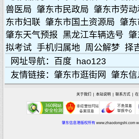
兽医局
肇东市民政局
肇东市劳动
东市妇联
肇东市国土资源局
肇东
肇东天气预报
黑龙江车辆选号
肇
拟考试
手机归属地
周公解梦
择
网址导航：
百度
hao123
友情链接：
肇东市逛街网
肇东信
关于我们
|
本站说明
|
联系方式
|
在
肇东信息港版权所有
www.zhaodongshi.com
w