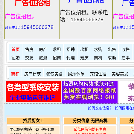
广告位招租
广
广告位招租。联系电
广告位招租。
广告位
话：15945066378
:
15945066378
:1
联系电话
联系电话
首页
售房
房产
求租
招聘
出租
求购
出售
收售
征婚
交友
旅游
招商
代理
婚庆
商机
求助
启事
商铺
房产建筑
餐饮美食
娱乐休闲
宾馆住宿
美容美发
其它店铺
如何发布信息？
如何固定在
招后厨女工
分类信息 无限商机
分
早6.30至晚8点下班 中午1.30
茫茫网海何处有生意
茫