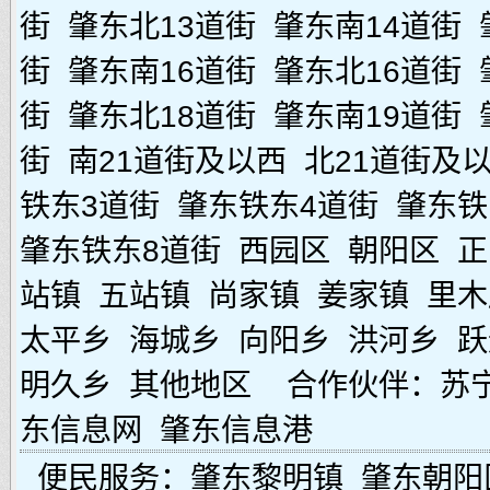
街
肇东北13道街
肇东南14道街
街
肇东南16道街
肇东北16道街
街
肇东北18道街
肇东南19道街
街
南21道街及以西
北21道街及
铁东3道街
肇东铁东4道街
肇东铁
肇东铁东8道街
西园区
朝阳区
正
站镇
五站镇
尚家镇
姜家镇
里木
太平乡
海城乡
向阳乡
洪河乡
跃
明久乡
其他地区
合作伙伴：
苏
东信息网
肇东信息港
便民服务：
肇东黎明镇
肇东朝阳