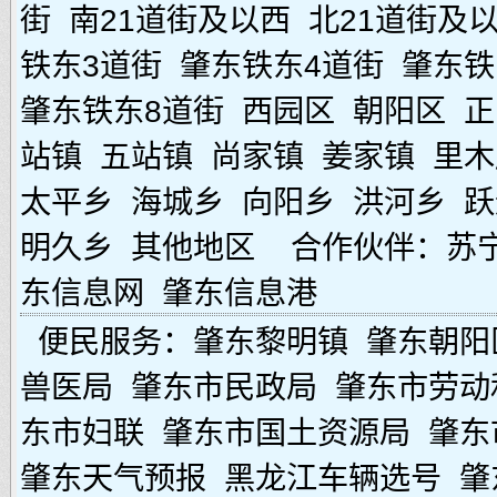
街
南21道街及以西
北21道街及
铁东3道街
肇东铁东4道街
肇东铁
肇东铁东8道街
西园区
朝阳区
正
站镇
五站镇
尚家镇
姜家镇
里木
太平乡
海城乡
向阳乡
洪河乡
跃
明久乡
其他地区
合作伙伴：
苏
东信息网
肇东信息港
便民服务：
肇东黎明镇
肇东朝阳
兽医局
肇东市民政局
肇东市劳动
东市妇联
肇东市国土资源局
肇东
肇东天气预报
黑龙江车辆选号
肇