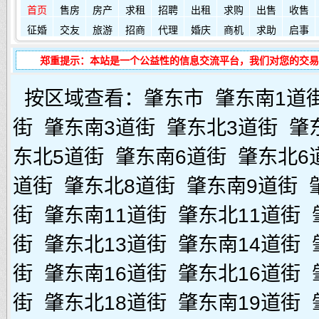
首页
售房
房产
求租
招聘
出租
求购
出售
收售
征婚
交友
旅游
招商
代理
婚庆
商机
求助
启事
郑重提示：本站是一个公益性的信息交流平台，我们对您的交易
按区域查看：
肇东市
肇东南1道
街
肇东南3道街
肇东北3道街
肇
东北5道街
肇东南6道街
肇东北6
道街
肇东北8道街
肇东南9道街
街
肇东南11道街
肇东北11道街
街
肇东北13道街
肇东南14道街
街
肇东南16道街
肇东北16道街
街
肇东北18道街
肇东南19道街