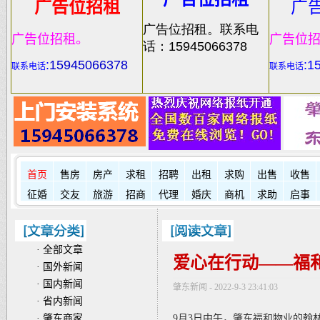
广告位招租
广
广告位招租。联系电
广告位招租。
广告位
话：15945066378
:
15945066378
:1
联系电话
联系电话
首页
售房
房产
求租
招聘
出租
求购
出售
收售
征婚
交友
旅游
招商
代理
婚庆
商机
求助
启事
·
全部文章
爱心在行动——福和
·
国外新闻
·
国内新闻
肇东新闻 - 2022-9-3 23:41:03
·
省内新闻
·
肇东商家
9月3日中午，肇东福和物业的翰