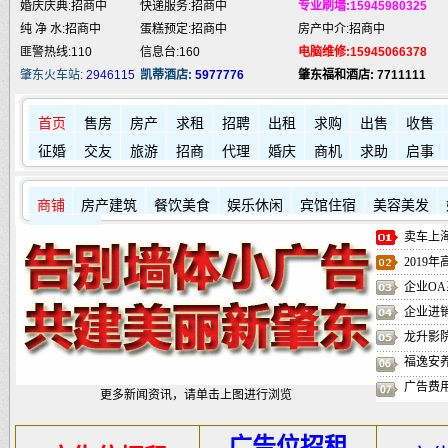
婚庆庆典:招商中
快递服务:招商中
专业刷墙:15945980325
纯 净 水:招商中
蛋糕预定:招商中
房产中介:招商中
匪警热线:110
信息台:160
电脑维修:15945066378
肇东火车站:
2946115
凯蒂酒店:
5977776
肇东福和酒店: 7711111
首页
售房
房产
求租
招聘
出租
求购
出售
收售
征婚
交友
旅游
招商
代理
婚庆
商机
求助
启事
商铺
房产建筑
餐饮美食
娱乐休闲
宾馆住宿
美容美发
其它店铺
卖车上海
2019
企业OA
企业进
龙升影
福逸安
广告费
更多新闻资讯，请单击上图进行浏览
广告位招租