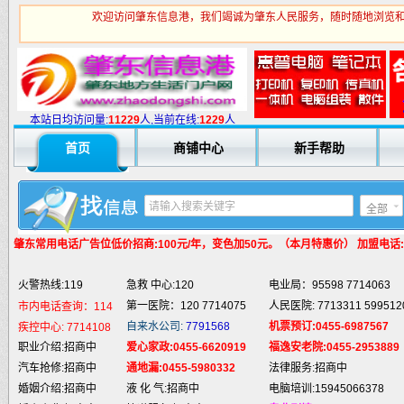
欢迎访问肇东信息港，我们竭诚为肇东人民服务，随时随地浏览和
火警热线:119
急救 中心:120
电业局：95598 7714063
第一医院：120 7714075
人民医院: 7713311 599512
市内电话查询：114
自来水公司:
7791568
机票预订:0455-6987567
疾控中心:
7714108
本站日均访问量:
1
1229
人,当前在线:
1229
人
职业介绍:招商中
爱心家政:0455-6620919
福逸安老院:0455-2953889
首页
商铺中心
新手帮助
汽车抢修:招商中
通地漏:0455-5980332
法律服务:招商中
婚姻介绍:招商中
液 化 气:招商中
电脑培训:15945066378
婚庆庆典:招商中
快递服务:招商中
专业刷墙:15945980325
全部
纯 净 水:招商中
蛋糕预定:招商中
房产中介:招商中
匪警热线:110
信息台:160
电脑维修:15945066378
肇东常用电话
广告位低价招商:100元/年，变色加50元。（本月特惠价） 加盟电话:159
肇东火车站:
2946115
凯蒂酒店:
5977776
肇东福和酒店: 7711111
火警热线:119
急救 中心:120
电业局：95598 7714063
第一医院：120 7714075
人民医院: 7713311 599512
市内电话查询：114
自来水公司:
7791568
机票预订:0455-6987567
疾控中心:
7714108
职业介绍:招商中
爱心家政:0455-6620919
福逸安老院:0455-2953889
汽车抢修:招商中
通地漏:0455-5980332
法律服务:招商中
婚姻介绍:招商中
液 化 气:招商中
电脑培训:15945066378