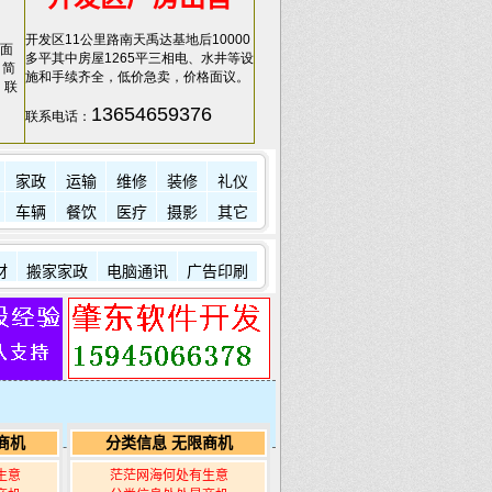
开发区11公里路南天禹达基地后10000
面
多平其中房屋1265平三相电、水井等设
，简
施和手续齐全，低价急卖，价格面议。
，联
13654659376
联系电话：
家政
运输
维修
装修
礼仪
车辆
餐饮
医疗
摄影
其它
材
搬家家政
电脑通讯
广告印刷
商机
分类信息 无限商机
生意
茫茫网海何处有生意