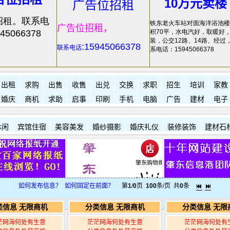
10万元卖楼
广告位招租
招租。联系电
铁东老火车站对面海洋浴池楼
广告位招租，
45066378
积70平，水电汽好，取暖好
装，公交12路、14路、经过
:15945066378
联系电话
系电话：15945066378
出租
求购
出售
收售
出兑
交换
求职
招生
培训
家教
婚庆
商机
求助
启事
印刷
手机
电脑
广告
建材
电子
休闲
宾馆住宿
美容美发
婚纱摄影
婚庆礼仪
装修装饰
建材石
如何发布信息？
如何固定在前面？
第
1
/
0
页
100
条/页 共
0
条
类信息 无限商机
分类信息 无限商机
分类信息 无限
茫网海何处有生意
茫茫网海何处有生意
茫茫网海何处有