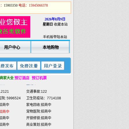
Q：
15903350
电话：15945066378
2026年8月9日
2121
交通事故:122
星期日
收藏本站
: 5996524
卫生防疫站：7714108
招商中
家电回收:招商中
手机版登陆本站
宠物医院:招商中
招商中
用户中心
本地购物
招商中
开锁修锁:招商中
招商中
商业策划:招商中
招商中
喷绘雕刻:招商中
招商中
餐饮外卖:招商中
招商中
民工维权热线
12333
预订酒店
预订机票
商家大全
宾馆:
7784433
金龙滩:
5918888
2121
交通事故:122
: 5996524
卫生防疫站：7714108
招商中
家电回收:招商中
宠物医院:招商中
招商中
招商中
开锁修锁:招商中
招商中
商业策划:招商中