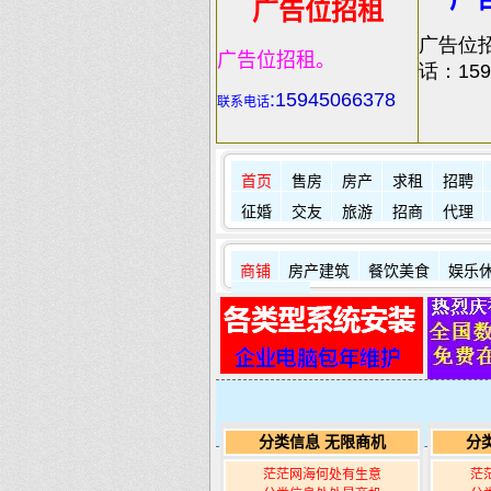
广告位招租
广告位
广告位招租。
话：159
:
15945066378
联系电话
首页
售房
房产
求租
招聘
征婚
交友
旅游
招商
代理
商铺
房产建筑
餐饮美食
娱乐
其它店铺
分类信息 无限商机
分
茫茫网海何处有生意
茫