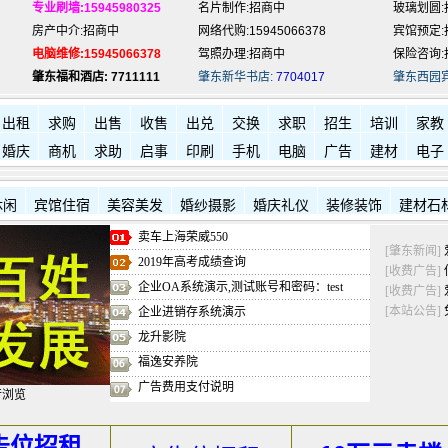
专业刷墙:15945980325
名片制作:招商中
玻璃划圆:
房产中介:招商中
网络代购:15945066378
宾馆预定:
电脑维修:15945066378
驾照办理:招商中
保险咨询:
肇东福和酒店: 7711111
肇东新华书店:
7704017
肇东西园
出租
求购
出售
收售
出兑
交换
求职
招生
培训
家教
婚庆
商机
求助
启事
印刷
手机
电脑
广告
建材
电子
休闲
宾馆住宿
美容美发
婚纱摄影
婚庆礼仪
装修装饰
建材石
卖车上海荣威550
[肇东新闻]
2019年高考成绩查询
[收费广告]
企业OA系统演示,测试账号和密码：test
[收费广告]
[本站公告]
企业进销存系统演示
龙升影院
福逸安养院
广告费用支付说明
行浏览
告位招租