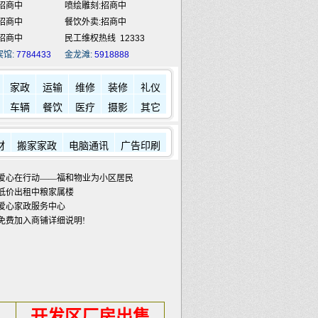
招商中
喷绘雕刻:招商中
招商中
餐饮外卖:招商中
招商中
民工维权热线
12333
宾馆:
7784433
金龙滩:
5918888
家政
运输
维修
装修
礼仪
车辆
餐饮
医疗
摄影
其它
材
搬家家政
电脑通讯
广告印刷
爱心在行动——福和物业为小区居民发放蔬菜包
低价出租中粮家属楼
爱心家政服务中心
免费加入商铺详细说明!
开发区厂房出售