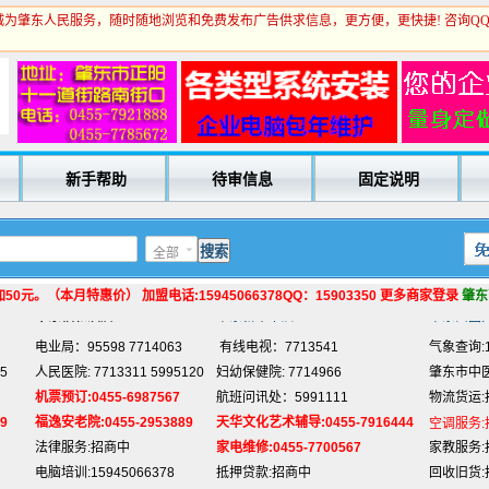
为肇东人民服务，随时随地浏览和免费发布广告供求信息，更方便，更快捷! 咨询Q
电业局：95598 7714063
有线电视：7713541
气象查询:1
5
人民医院: 7713311 5995120
妇幼保健院: 7714966
肇东市中医院
机票预订:0455-6987567
航班问讯处：5991111
物流货运:
9
福逸安老院:0455-2953889
天华文化艺术辅导:0455-7916444
空调服务:
新手帮助
待审信息
固定说明
法律服务:招商中
家电维修:0455-7700567
家教服务:
电脑培训:15945066378
抵押贷款:招商中
回收旧货:
专业刷墙:15945980325
名片制作:招商中
玻璃划圆:
全部
房产中介:招商中
网络代购:15945066378
宾馆预定:
电脑维修:15945066378
驾照办理:招商中
保险咨询:
0元。（本月特惠价） 加盟电话:15945066378QQ：15903350 更多商家登录
肇东
肇东福和酒店: 7711111
肇东新华书店:
7704017
肇东西园
电业局：95598 7714063
有线电视：7713541
气象查询:1
5
人民医院: 7713311 5995120
妇幼保健院: 7714966
肇东市中医院
机票预订:0455-6987567
航班问讯处：5991111
物流货运:
9
福逸安老院:0455-2953889
天华文化艺术辅导:0455-7916444
空调服务:
法律服务:招商中
家电维修:0455-7700567
家教服务:
电脑培训:15945066378
抵押贷款:招商中
回收旧货: