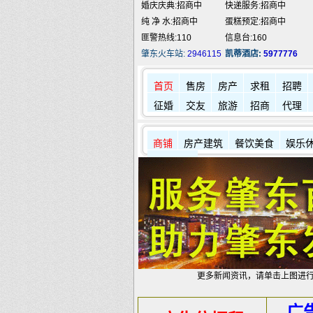
婚庆庆典:招商中
快递服务:招商中
纯 净 水:招商中
蛋糕预定:招商中
匪警热线:110
信息台:160
肇东火车站:
2946115
凯蒂酒店:
5977776
首页
售房
房产
求租
招聘
征婚
交友
旅游
招商
代理
商铺
房产建筑
餐饮美食
娱乐
其它店铺
更多新闻资讯，请单击上图进
广