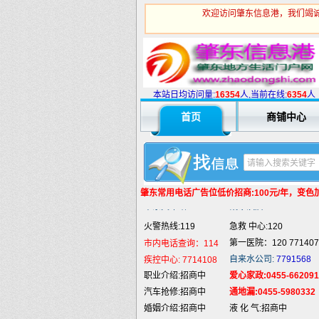
欢迎访问肇东信息港，我们竭诚
火警热线:119
急救 中心:120
第一医院：120 771407
市内电话查询：114
自来水公司:
7791568
疾控中心:
7714108
本站日均访问量:
1
6354
人,当前在线:
6354
人
职业介绍:招商中
爱心家政:0455-662091
首页
商铺中心
汽车抢修:招商中
通地漏:0455-5980332
婚姻介绍:招商中
液 化 气:招商中
婚庆庆典:招商中
快递服务:招商中
纯 净 水:招商中
蛋糕预定:招商中
匪警热线:110
信息台:160
肇东常用电话
广告位低价招商:100元/年，变色加5
肇东火车站:
2946115
凯蒂酒店:
5977776
火警热线:119
急救 中心:120
第一医院：120 771407
市内电话查询：114
自来水公司:
7791568
疾控中心:
7714108
职业介绍:招商中
爱心家政:0455-662091
汽车抢修:招商中
通地漏:0455-5980332
婚姻介绍:招商中
液 化 气:招商中