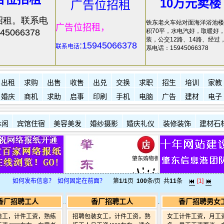
10万元卖楼
广告位招租
招租。联系电
铁东老火车站对面海洋浴池楼
广告位招租，
45066378
积70平，水电汽好，取暖好
装，公交12路、14路、经过
:15945066378
联系电话
系电话：15945066378
出租
求购
出售
收售
出兑
交换
求职
招生
培训
家教
婚庆
商机
求助
启事
印刷
手机
电脑
广告
建材
电子
休闲
宾馆住宿
美容美发
婚纱摄影
婚庆礼仪
装修装饰
建材石
如何发布信息？
如何固定在前面？
第
1
/
1
页
100
条/页 共
11
条
[1]
香厂招聘工人
香厂招聘工人
香厂招聘男女
装工，计件工资，熟练
招聘包装女工，计件工资，熟
女工计件工资，月工资4