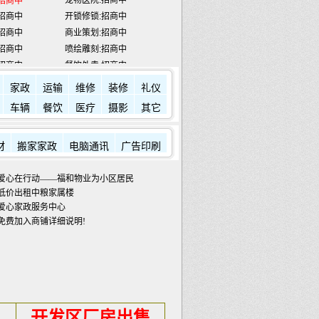
招商中
商业策划:招商中
招商中
喷绘雕刻:招商中
招商中
餐饮外卖:招商中
招商中
民工维权热线
12333
宾馆:
7784433
金龙滩:
5918888
家政
运输
维修
装修
礼仪
车辆
餐饮
医疗
摄影
其它
材
搬家家政
电脑通讯
广告印刷
爱心在行动——福和物业为小区居民发放蔬菜包
低价出租中粮家属楼
爱心家政服务中心
免费加入商铺详细说明!
开发区厂房出售