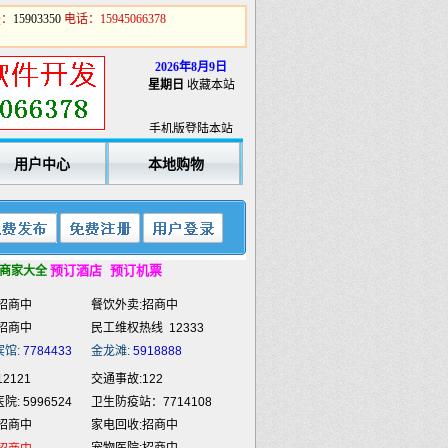
Q：
15903350
电话：15945066378
2026年8月9日
星期日
收藏本站
2121
交通事故:122
手机版登陆本站
: 5996524
卫生防疫站：7714108
用户中心
本地购物
招商中
家电回收:招商中
宠物医院:招商中
招商中
招商中
开锁修锁:招商中
招商中
商业策划:招商中
招商中
喷绘雕刻:招商中
预订酒店
预订机票
商家大全
招商中
餐饮外卖:招商中
招商中
民工维权热线
12333
宾馆:
7784433
金龙滩:
5918888
2121
交通事故:122
: 5996524
卫生防疫站：7714108
招商中
家电回收:招商中
宠物医院:招商中
招商中
招商中
开锁修锁:招商中