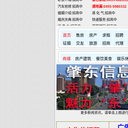
婚姻介绍:招商中
液 化 气:招商中
婚庆庆典:招商中
快递服务:招商中
纯 净 水:招商中
蛋糕预定:招商中
匪警热线:110
信息台:160
肇东火车站:
2946115
凯蒂酒店:
5977776
首页
售房
房产
求租
招聘
征婚
交友
旅游
招商
代理
商铺
房产建筑
餐饮美食
娱乐
其它店铺
更多新闻资讯，请单击上图进
广