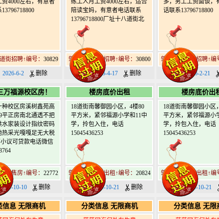
资4000左右，有意者
练工人月工资4000左右，适合
多，男工工资面谈，
3796718800
陪读宝妈，有意者电话联系
话联系13796718800
13796718800厂址十八道街北
8道街招聘↑编号：
30829
肇东北18道街招聘↑编号：
30800
肇东北18道街招聘↑编
2026-6-2
删除
日期：2026-4-17
删除
日期：2026-2-21
三万福源校区房！
楼房底价出租
楼房底价出
一种校区房溪树鑫苑高
18道街南馨御园小区，4楼80
18道街南馨御园小区，
89平正房南北通透不把
平方米，紧邻福源小学和11中
平方米，紧邻福源小学
供水家装设计指纹密码
学，拎包入住，电话
学，拎包入住，电话
地热采光嘎嘎足无大税
15045436253
15045436253
万可小议可贷款电话微信
8764
8道街售房↑编号：
22772
肇东北18道街出租↑编号：
20824
肇东北18道街出租↑编
024-10-10
删除
日期：2023-10-21
删除
日期：2023-10-21
类信息 无限商机
分类信息 无限商机
分类信息 无限