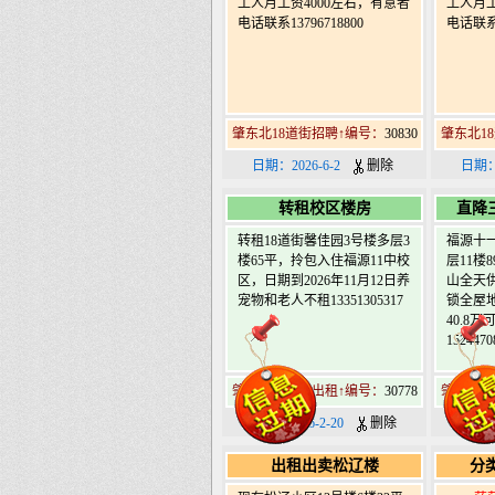
工人月工资4000左右，有意者
工人月工
电话联系13796718800
电话联系1
肇东北18道街招聘↑编号：
30830
肇东北1
日期：2026-6-2
删除
日期：
转租校区楼房
直降
转租18道街馨佳园3号楼多层3
福源十
楼65平，拎包入住福源11中校
层11楼
区，日期到2026年11月12日养
山全天
宠物和老人不租13351305317
锁全屋
40.8
1524470
肇东北18道街出租↑编号：
30778
肇东北1
日期：2026-2-20
删除
日期：2
出租出卖松辽楼
分