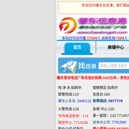
欢迎访问肇东信息港，我们竭诚
火警热线:119
急救 中心:120
本站日均访问量:
1
7104
人,当前在线:
7104
人
第一医院：120 771407
市内电话查询：114
首页
商铺中心
自来水公司:
7791568
疾控中心:
7714108
职业介绍:招商中
爱心家政:0455-662091
汽车抢修:招商中
通地漏:0455-5980332
婚姻介绍:招商中
液 化 气:招商中
婚庆庆典:招商中
快递服务:招商中
肇东常用电话
广告位低价招商:100元/年，变色加5
纯 净 水:招商中
蛋糕预定:招商中
匪警热线:110
信息台:160
肇东火车站:
2946115
凯蒂酒店:
5977776
火警热线:119
急救 中心:120
第一医院：120 771407
市内电话查询：114
自来水公司:
7791568
疾控中心:
7714108
职业介绍:招商中
爱心家政:0455-662091
汽车抢修:招商中
通地漏:0455-5980332