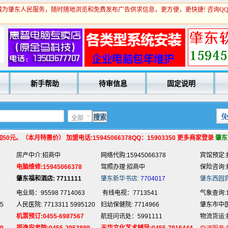
为肇东人民服务，随时随地浏览和免费发布广告供求信息，更方便，更快捷! 咨询Q
电业局：95598 7714063
有线电视：7713541
气象查询:1
5
人民医院: 7713311 5995120
妇幼保健院: 7714966
肇东市中医院
新手帮助
待审信息
固定说明
机票预订:0455-6987567
航班问讯处：5991111
物流货运:
9
福逸安老院:0455-2953889
天华文化艺术辅导:0455-7916444
空调服务:
法律服务:招商中
家电维修:0455-7700567
家教服务:
全部
电脑培训:15945066378
抵押贷款:招商中
回收旧货:
专业刷墙:15945980325
名片制作:招商中
玻璃划圆:
0元。（本月特惠价） 加盟电话:15945066378QQ：15903350 更多商家登录
肇东
房产中介:招商中
网络代购:15945066378
宾馆预定:
电脑维修:15945066378
驾照办理:招商中
保险咨询:
肇东福和酒店: 7711111
肇东新华书店:
7704017
肇东西园
电业局：95598 7714063
有线电视：7713541
气象查询:1
5
人民医院: 7713311 5995120
妇幼保健院: 7714966
肇东市中医院
机票预订:0455-6987567
航班问讯处：5991111
物流货运:
9
福逸安老院:0455-2953889
天华文化艺术辅导:0455-7916444
空调服务:
法律服务:招商中
家电维修:0455-7700567
家教服务: