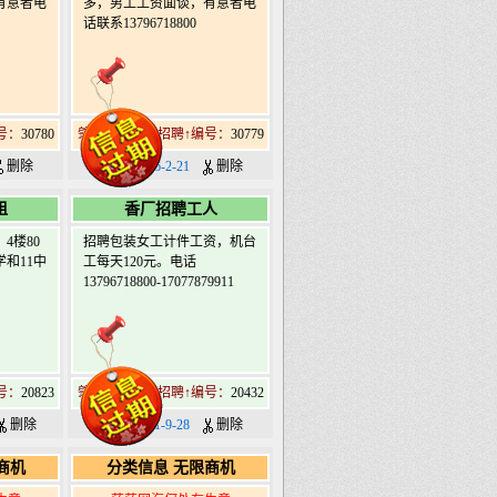
有意者电
多，男工工资面谈，有意者电
话联系13796718800
号：
30780
肇东北18道街招聘↑编号：
30779
删除
日期：2026-2-21
删除
租
香厂招聘工人
4楼80
招聘包装女工计件工资，机台
和11中
工每天120元。电话
13796718800-17077879911
号：
20823
肇东北18道街招聘↑编号：
20432
删除
日期：2021-9-28
删除
商机
分类信息 无限商机