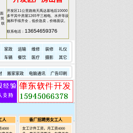
开发区11公里路南天禹达基地后10000
面
多平其中房屋1265平三相电、水井等设
，简
施和手续齐全，低价急卖，价格面议。
，联
13654659376
联系电话：
家政
运输
维修
装修
礼仪
车辆
餐饮
医疗
摄影
其它
材
搬家家政
电脑通讯
广告印刷
工人
香厂招聘男女工人
000
女工计件工资，月工资4000