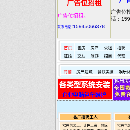
广告位招租
广告位
广告位招租。
话：159
:
15945066378
联系电话
首页
售房
房产
求租
招聘
征婚
交友
旅游
招商
代理
商铺
房产建筑
餐饮美食
娱乐
其它店铺
香厂招聘工人
招聘包装工，计件工资，熟练
招聘包