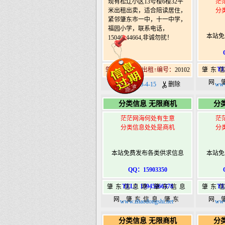
现有松辽小区13号楼6楼32平
茫
米出租出卖，适合陪读居住，
分
紧邻肇东市一中，十一中学，
福园小学，联系电话，
本站免
15046144664,非诚勿扰！
TE
肇东北18道街出租↑编号：
20102
肇东
网,
日期：2020-4-15
删除
www
36
分类信息 无限商机
分
港|ww
茫茫网海何处有生意
茫
分类信息处处是商机
分
本站免费发布各类供求信息
本站免
QQ：15903350
TEL：15945066378
TE
肇东信息港,肇东信息
肇东
网,肇东信息,肇东
网,
www.zhaodongshi.net
www
365,肇东365信息
36
分类信息 无限商机
分
港|www.zhaodongshi.com
港|ww