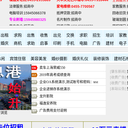
电脑培训:15945066378
抵押贷款:招商中
回收旧货:
专业刷墙:15945980325
名片制作:招商中
玻璃划圆:
房产中介:招商中
网络代购:15945066378
宾馆预定:
电脑维修:15945066378
驾照办理:招商中
保险咨询:
肇东福和酒店: 7711111
肇东新华书店:
7704017
肇东西园
出租
求购
出售
收售
出兑
交换
求职
招生
培训
家教
婚庆
商机
求助
启事
印刷
手机
电脑
广告
建材
电子
休闲
宾馆住宿
美容美发
婚纱摄影
婚庆礼仪
装修装饰
建材石
卖车上海荣威550
[肇东新闻]
2019年高考成绩查询
[收费广告]
企业OA系统演示,测试账号和密码：test
[收费广告]
[本站公告]
企业进销存系统演示
龙升影院
福逸安养院
广告费用支付说明
行浏览
告位招租