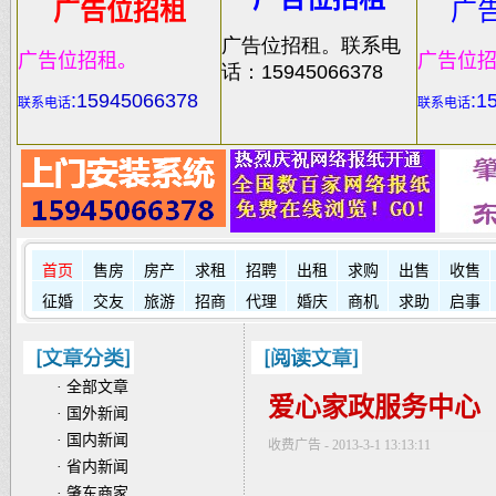
广告位招租
广
广告位招租。联系电
广告位招租。
广告位
话：15945066378
:
15945066378
:1
联系电话
联系电话
首页
售房
房产
求租
招聘
出租
求购
出售
收售
征婚
交友
旅游
招商
代理
婚庆
商机
求助
启事
·
全部文章
爱心家政服务中心
·
国外新闻
·
国内新闻
收费广告 - 2013-3-1 13:13:11
·
省内新闻
·
肇东商家