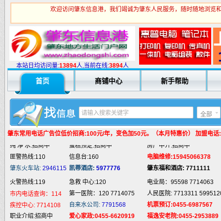
欢迎访问肇东信息港，我们竭诚为肇东人民服务，随时随地浏览和
火警热线:119
急救 中心:120
电业局：95598 7714063
本站日均访问量:
1
3894
人,当前在线:
3894
人
第一医院：120 7714075
人民医院: 7713311 599512
市内电话查询：114
首页
商铺中心
新手帮助
自来水公司:
7791568
机票预订:0455-6987567
疾控中心:
7714108
职业介绍:招商中
爱心家政:0455-6620919
福逸安老院:0455-2953889
汽车抢修:招商中
通地漏:0455-5980332
法律服务:招商中
全部
婚姻介绍:招商中
液 化 气:招商中
电脑培训:15945066378
婚庆庆典:招商中
快递服务:招商中
专业刷墙:15945980325
肇东常用电话
广告位低价招商:100元/年，变色加50元。（本月特惠价） 加盟电话:159
纯 净 水:招商中
蛋糕预定:招商中
房产中介:招商中
匪警热线:110
信息台:160
电脑维修:15945066378
肇东火车站:
2946115
凯蒂酒店:
5977776
肇东福和酒店: 7711111
火警热线:119
急救 中心:120
电业局：95598 7714063
第一医院：120 7714075
人民医院: 7713311 599512
市内电话查询：114
自来水公司:
7791568
机票预订:0455-6987567
疾控中心:
7714108
职业介绍:招商中
爱心家政:0455-6620919
福逸安老院:0455-2953889