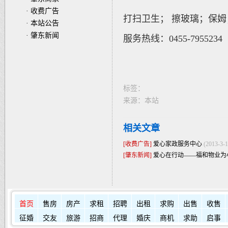
·
收费广告
打扫卫生；
擦玻璃；保姆
·
本站公告
·
肇东新闻
服务热线：0455-7955234 1
标签：
来源：本站
相关文章
[收费广告]
爱心家政服务中心
(2013-3-1
[肇东新闻]
爱心在行动——福和物业为
首页
售房
房产
求租
招聘
出租
求购
出售
收售
征婚
交友
旅游
招商
代理
婚庆
商机
求助
启事