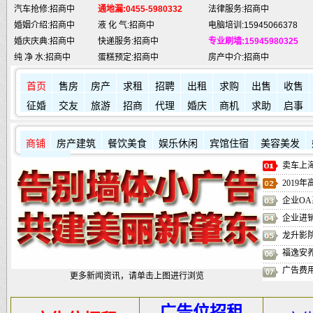
汽车抢修:招商中
通地漏:0455-5980332
法律服务:招商中
婚姻介绍:招商中
液 化 气:招商中
电脑培训:15945066378
婚庆庆典:招商中
快递服务:招商中
专业刷墙:15945980325
纯 净 水:招商中
蛋糕预定:招商中
房产中介:招商中
匪警热线:110
信息台:160
电脑维修:15945066378
肇东火车站:
2946115
凯蒂酒店:
5977776
肇东福和酒店: 7711111
首页
售房
房产
求租
招聘
出租
求购
出售
收售
征婚
交友
旅游
招商
代理
婚庆
商机
求助
启事
商铺
房产建筑
餐饮美食
娱乐休闲
宾馆住宿
美容美发
其它店铺
卖车上海
2019
企业OA
企业进
龙升影
福逸安
广告费
更多新闻资讯，请单击上图进行浏览
广告位招租