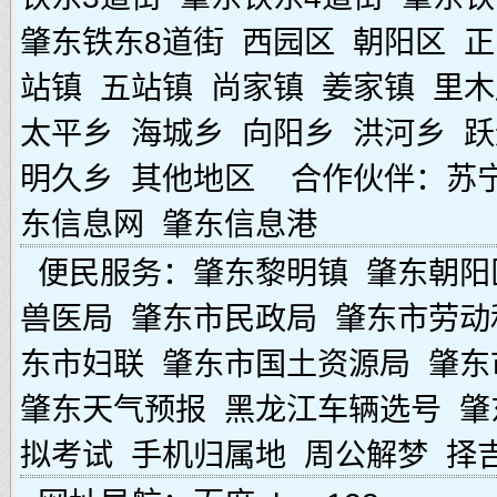
肇东铁东8道街
西园区
朝阳区
正
站镇
五站镇
尚家镇
姜家镇
里木
太平乡
海城乡
向阳乡
洪河乡
跃
明久乡
其他地区
合作伙伴：
苏
东信息网
肇东信息港
便民服务：
肇东黎明镇
肇东朝阳
兽医局
肇东市民政局
肇东市劳动
东市妇联
肇东市国土资源局
肇东
肇东天气预报
黑龙江车辆选号
肇
拟考试
手机归属地
周公解梦
择